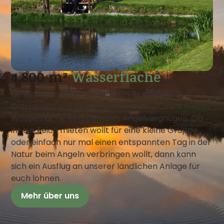
4.800 m²
Wasserfläche
Unsere 6 Angelteiche liegen in der Nähe des
Ortsrandes von Midlum und bieten mit ca. 4.800 m²
Wasserfläche ein optimales Angelvergnügen. Ob
ihr ein Teich mieten wollt für eine kleine Gruppe
oder einfach nur mal einen entspannten Tag in der
Natur beim Angeln verbringen wollt, dann kann
sich ein Ausflug an unserer ländlichen Anlage für
euch lohnen.
Mehr über uns